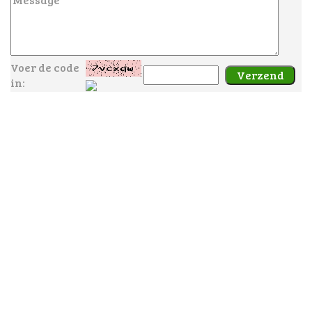
Voer de code
in: