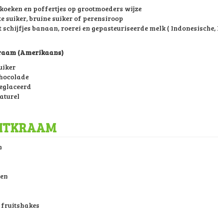
oeken en poffertjes op grootmoeders wijze
e suiker, bruine suiker of perensiroop
t schijfjes banaan, roerei en gepasteuriseerde melk ( Indonesische
raam (Amerikaans)
uiker
hocolade
eglaceerd
aturel
ITKRAAM
n
n
ien
s
 fruitshakes