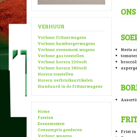
ONS
VERHUUR
SOE
Verhuur frituurwagens
Verhuur hamburgerwagens
Nerts s
Verhuur evenement wagens
tomaten
Verhuur gas toestellen
broccol
Verhuur horeca 220volt
asperg
Verhuur horeca 380volt
Horeca toestellen
Horeca verbruiksartikelen
BOR
Standaard in de frituurwagens
Assorti
Home
FRI
Feesten
Evenementen
Consumptie goederen
Friet in
Verhuur wagens