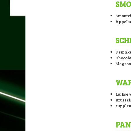
SMO
Smouteb
Appelbe
SCH
3 smake
Chocol
Slagro
WAR
Luikse 
Brussel
suppleme
PAN