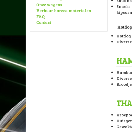
Saus na
Onze wagens
Snacks à
Verhuur horeca materialen
kipcorn
FAQ
Contact
Hotdog,
Hotdog 
Diverse 
HAM
Hamburg
Diverse
Broodje
THA
Kroepo
Huisgem
Gewokte 