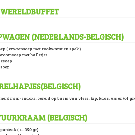
 WERELDBUFFET
PWAGEN (NEDERLANDS-BELGISCH)
oep ( erwtensoep met rookworst en spek )
roomsoep met balletjes
iesoep
esoep
RELHAPJES(BELGISCH)
ment mini-snacks, bereid op basis van vlees, kip, kaas, vis en/of g
TUURKRAAM (BELGISCH)
 puntzak ( +- 350 gr)