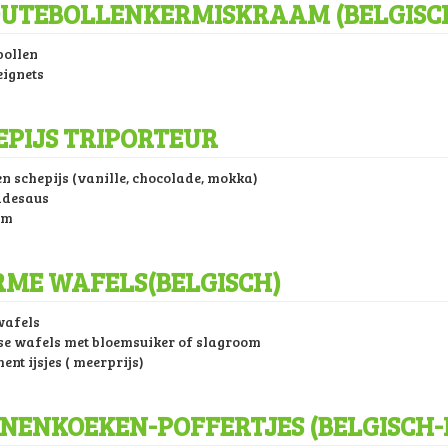
UTEBOLLENKERMISKRAAM (BELGISC
ollen
ignets
EPIJS TRIPORTEUR
n schepijs (vanille, chocolade, mokka)
adesaus
om
ME WAFELS(BELGISCH)
wafels
se wafels met bloemsuiker of slagroom
nt ijsjes ( meerprijs)
NENKOEKEN-POFFERTJES (BELGISCH