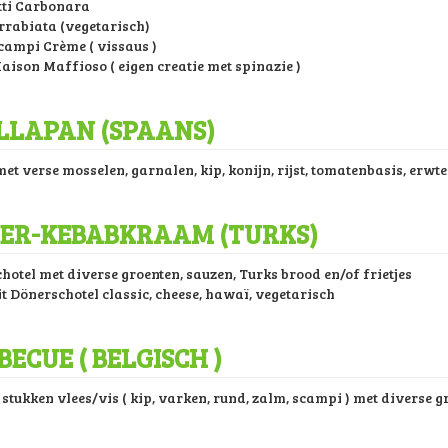
ti Carbonara
rrabiata (vegetarisch)
campi Crème ( vissaus )
aison Maffioso ( eigen creatie met spinazie )
LLAPAN (SPAANS)
et verse mosselen, garnalen, kip, konijn, rijst, tomatenbasis, erwte
ER-KEBABKRAAM (TURKS)
hotel met diverse groenten, sauzen, Turks brood en/of frietjes
it Dönerschotel classic, cheese, hawaï, vegetarisch
ECUE ( BELGISCH )
 stukken vlees/vis ( kip, varken, rund, zalm, scampi ) met diverse 