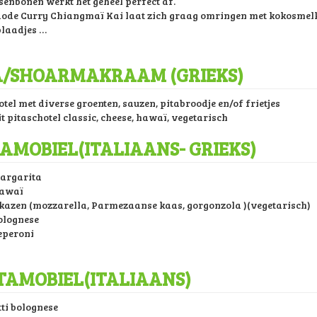
senbonen werkt het geheel perfect af.
Rode Curry Chiangmaï Kai laat zich graag omringen met kokosmelk
laadjes …
A/SHOARMAKRAAM (GRIEKS)
tel met diverse groenten, sauzen, pitabroodje en/of frietjes
t pitaschotel classic, cheese, hawaï, vegetarisch
ZAMOBIEL(ITALIAANS- GRIEKS)
argarita
Hawaï
 kazen (mozzarella, Parmezaanse kaas, gorgonzola )(vegetarisch)
olognese
eperoni
TAMOBIEL(ITALIAANS)
ti bolognese