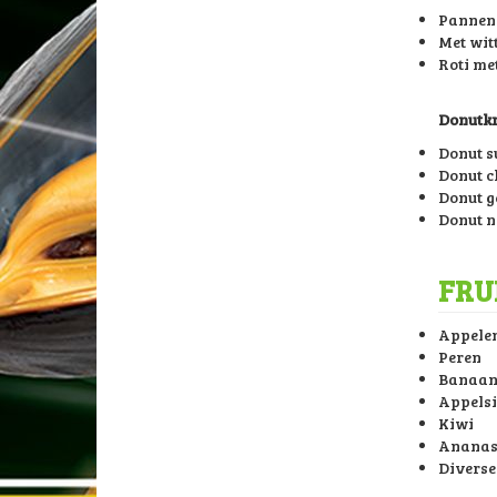
Pannenk
Met witt
Roti me
Donutk
Donut s
Donut c
Donut g
Donut n
FRU
Appele
Peren
Banaa
Appels
Kiwi
Anana
Diverse