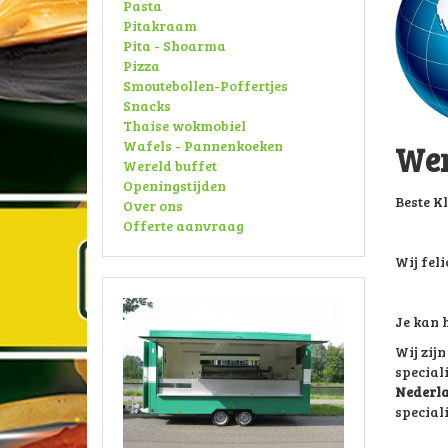
Pasta
Pitakraam
Pita - Shoarma
Pizza
Smoutebollen-Poffertjes
Snacks
Thaise wokmobiel
Wafels - Pannenkoeken
Wer
Wereld buffet
Openingstijden
Beste Kl
Over ons
Offerte aanvraag
Wij fel
Je kan h
Wij zij
special
Nederla
speciali