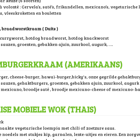
ar keuze (6 soorten)
 volonté : Cervela’s, saté’s, frikandellen, mexicano’s, vegetarische 
s, vleeskroketten en bouletten
 braadworstkraam ( Duits )
curryworst, hotdog braadworst, hotdog knackworst
sauzen, groenten, gebakken ajuin, zuurkool, augurk, ….
BURGERKRAAM (AMERIKAANS)
er, cheese-burger, hawaï-burger,bicky's, onze gegrilde gehaktbur
 sauzen, gehaktburgers, groenten, gebakken ajuin, zuurkool, augurk
 mexicano, broodje saté , broodje mexicano-cheese of mexicano-h
ISE MOBIELE WOK (THAIS)
ek
aakte vegetarische loempia met chili of zoetzure saus.
noedels met stukjes kip, garnalen, lente-uitjes en eieren. Een zorgvu