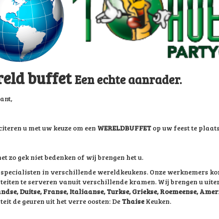
eld buffet
Een echte aanrader.
ant,
iciteren u met uw keuze om een
WERELDBUFFET
op uw feest te plaat
et zo gek niet bedenken of wij brengen het u.
n specialisten in verschillende wereldkeukens. Onze werknemers ko
iteiten te serveren vanuit verschillende kramen. Wij brengen u uit
ndse, Duitse, Franse, Italiaanse, Turkse, Griekse, Roemeense, Am
teit de geuren uit het verre oosten: De
Thaise
Keuken.