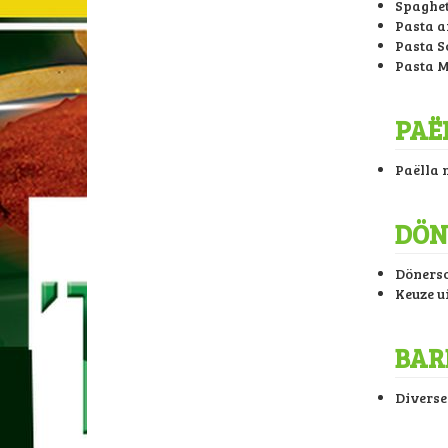
Spaghet
Pasta a
Pasta S
Pasta M
PAË
Paëlla m
DÖN
Dönersc
Keuze u
BARB
Diverse