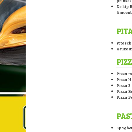
prinses
De kip 
limoenb
PIT
Pitascho
Keuze ui
PIZ
Pizza m
Pizza 
Pizza 3
Pizza B
Pizza P
PAS
Spaghet