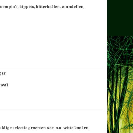
loempia’s, kippets, bitterballen, viandellen,
ger
awaï
ldige selectie groenten van o.a. witte kool en