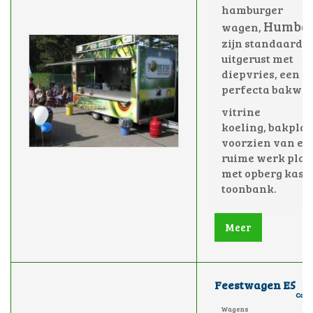
hamburger
Humba
wagen,
zijn standaard
uitgerust met
diepvries, een 4 
perfecta bakwa
vitrine
koeling,
bakplaa
voorzien van ee
ruime werk plaa
met opberg kast
toonbank.
Meer
Feestwagen E5
Cate
Wagens