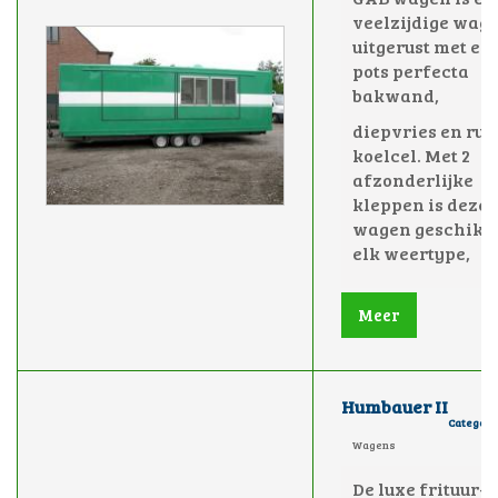
veelzijdige wag
uitgerust met ee
pots perfecta
bakwand,
diepvries en ru
koelcel.
Met 2
afzonderlijke
kleppen is deze
wagen geschikt 
elk weertype,
Meer
Humbauer II
Category
Wagens
De luxe frituur-