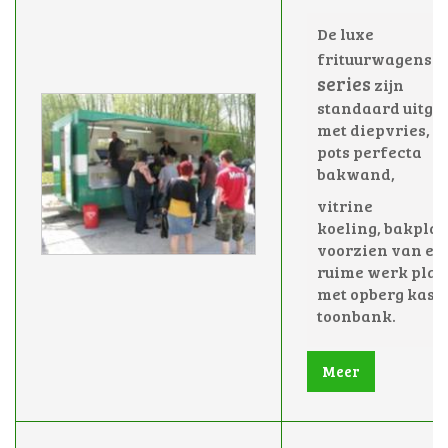
De luxe
E
frituurwagens
series
zijn
standaard uitge
met diepvries, e
pots perfecta
bakwand,
vitrine
koeling,
bakplaa
voorzien van ee
ruime werk plaa
met opberg kast
toonbank.
Meer