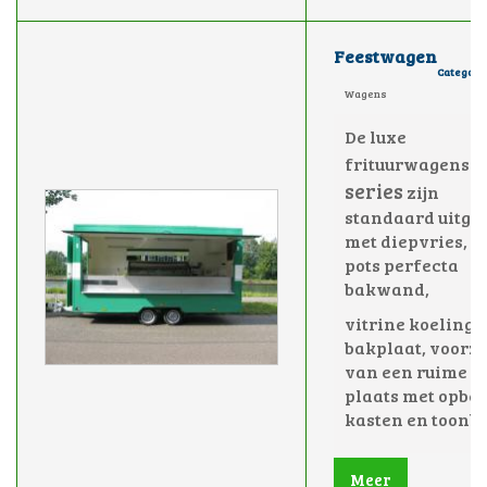
Feestwagen
Category
Wagens
De luxe
E
frituurwagens
series
zijn
standaard uitge
met diepvries, e
pots perfecta
bakwand,
vitrine koeling,
bakplaat, voorz
van een ruime w
plaats met opbe
kasten en toonb
Meer