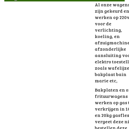
Al onze wagen
zijn gekeurd e
werken op 220v
voor de
verlichting,
koeling, en
afzuigmachine
afzonderlijke
aansluiting vo
elektro toestel
zoals wafelijz
bakplaat bain
marie etc,
Bakplaten en 
frituurwagens
werken op gas 
verkrijgen in 
en 20kg gasfle
vergeet deze ni
bestellen deze