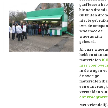
gasflessen he
binnen draad 
OP buiten draad
niet te gebruik
ivm de ontspa
waarmee de
wagens zijn
gekeurd.
Al onze wagen
hebben standa
materialen
kli
hier voor over
in de wagen vo
de overige
materialen die
een aanvraag t
vermelden via
aanvraagformu
Met vriendelij