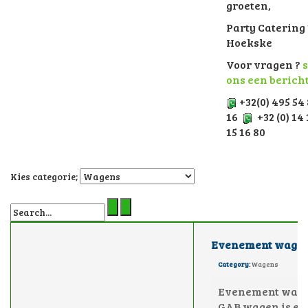
groeten,
Party Catering 
Hoekske
Voor vragen ?
s
ons een berich
+32(0) 495 54
16
+32 (0) 14 
15 16 80
Kies categorie;
Evenement wage
Category:
Wagens
Evenement wage
GAB wagen is ee