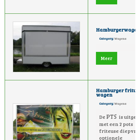
Hamburgerwage
Category:
Wagens
Meer
Hamburger frituu
wagen
Category:
Wagens
PT5
De
is uitger
met een 2 pots
friteuse diepvri
optionele