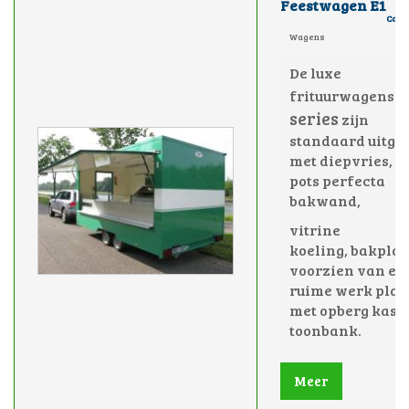
Feestwagen E1
Cate
Wagens
De luxe
E
frituurwagens
series
zijn
standaard uitge
met diepvries, e
pots perfecta
bakwand,
vitrine
koeling,
bakplaa
voorzien van ee
ruime werk plaa
met opberg kast
toonbank.
Meer