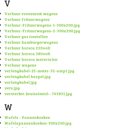
V
Verhuur evenement wagens
Verhuur frituurwagens
Verhuur-Frituurwagens-1-300x200.jpg
Verhuur-Frituurwagens-2-300x200.jpg
Verhuur gas toestellen
Verhuur hamburgerwagens
Verhuur horeca 220volt
Verhuur horeca 380volt
Verhuur horeca materialen
Verhuur wagens
verlengkabel-25-meter-32-amp1.jpg
verlengkabel haspel.jpg
verlengkabel.jpg
vers.jpg
versterkte-kruissleutel--763831.jpg
W
Wafels - Pannenkoeken
Wafelspannenkoeken-300x200.jpg