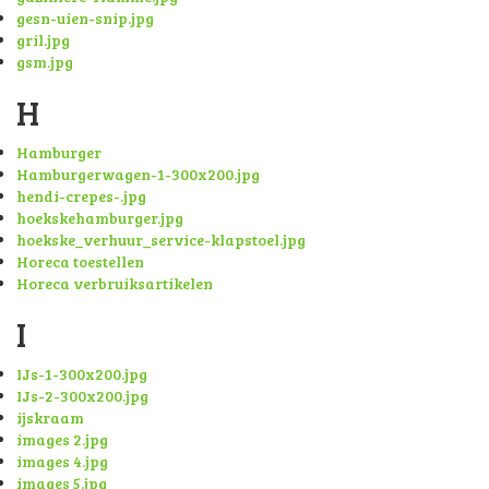
gesn-uien-snip.jpg
gril.jpg
gsm.jpg
H
Hamburger
Hamburgerwagen-1-300x200.jpg
hendi-crepes-.jpg
hoekskehamburger.jpg
hoekske_verhuur_service-klapstoel.jpg
Horeca toestellen
Horeca verbruiksartikelen
I
IJs-1-300x200.jpg
IJs-2-300x200.jpg
ijskraam
images 2.jpg
images 4.jpg
images 5.jpg