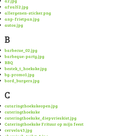
a2.jpg
afval52.jpg
allergenen-sticker.png
anp-frietpan.jpg
autos.jpg
B
barbecue_02.jpg
barbeque-party.jpg
BBQ
bestek_t_hoekske.jpg
bg-promo1.jpg
bord_burgers.jpg
C
cataringthoekskeopen.jpg
cateringthoekske
cateringthoekske_diepvrieskist.jpg
Cateringthoekske Frituur op mijn feest
cervela43.jpg