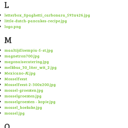
L
letterbox_Spaghetti_carbonara_593x426.jpg
little-dutch-pancakes-recipe.jpg
logo.png
M
maaltijdloempia-5-st.jpg
magnetron700.jpg
mayonaisecatering.jpg
melkbus_30_liter_wit_2.jpg
Mexicano-Æ.jpg
Mosselfeest
Mosselfeest-2-300x200.jpg
mossel-groenten.jpg
mosselgroenten.jpg
mosselgroenten - kopie.jpg
mossel_hoekske.jpg
mossel.jpg
O