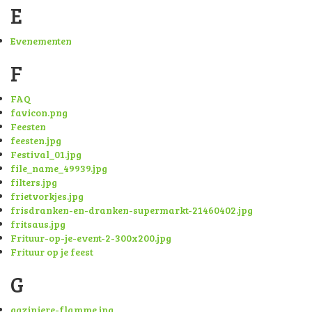
E
Evenementen
F
FAQ
favicon.png
Feesten
feesten.jpg
Festival_01.jpg
file_name_49939.jpg
filters.jpg
frietvorkjes.jpg
frisdranken-en-dranken-supermarkt-21460402.jpg
fritsaus.jpg
Frituur-op-je-event-2-300x200.jpg
Frituur op je feest
G
gaziniere-flamme.jpg