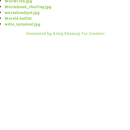
Wafwl cth.jpg
Warmhoud_chafing.jpg
warmhoudpot.jpg
Wereld buffet
witte_tuinstoel.jpg
Generated by Aimy Sitemap for Joomla!