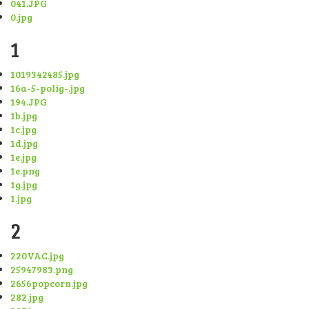
041.JPG
0.jpg
1
1019342485.jpg
16a-5-polig-.jpg
194.JPG
1b.jpg
1c.jpg
1d.jpg
1e.jpg
1e.png
1g.jpg
1.jpg
2
220VAC.jpg
25947983.png
2656popcorn.jpg
282.jpg