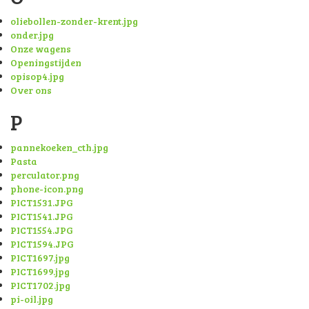
oliebollen-zonder-krent.jpg
onder.jpg
Onze wagens
Openingstijden
opisop4.jpg
Over ons
P
pannekoeken_cth.jpg
Pasta
perculator.png
phone-icon.png
PICT1531.JPG
PICT1541.JPG
PICT1554.JPG
PICT1594.JPG
PICT1697.jpg
PICT1699.jpg
PICT1702.jpg
pi-oil.jpg