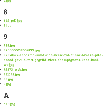
7.jpg
8
865_pdl.jpg
8.jpg
9
918.jpg
9200000058005833.jpg
92858474-shoarma-sandwich-verse-rol-dunne-lavash-pita-
brood-gevuld-met-gegrild-vlees-champignons-kaas-kool-
wo.jpg
95873_web.jpg
981195.jpg
99.jpg
9.jpg
A
a10.jpg