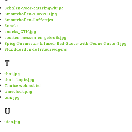
Schalen-voor-cateringwit.jpg
Smoutebollen-300x200.jpg
Smoutebollen-Poffertjes
Snacks
snacks_CTH.jpg
soorten-messen-en-gebruik.jpg
Spicy-Parmesan-Infused-Red-Sauce-with-Penne-Pasta-1.jpg
Standaard in de frituurwagens
T
thai.jpg
thai - kopie.jpg
Thaise wokmobiel
timeclock.png
tuin.jpg
U
uien.jpg