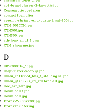
chemisch_toilet_1.jpg
co2-brandblusser-2-kg-actie.jpg
Consumptie goederen
contact formulier
creamy-shrimp-and-pasta-final-500.jpg
CTH_001CTH.jpg
CTH300.jpg
CTH500.jpg
cth-logo_smal_1.png
CTH_shoarma.jpg
D
d057000516_1.jpg
diepvriezer-voor-ijs.jpg
dmeu_caf100cd_bns_1_std.lang.all.jpg
dmeu_y1463794_01_std.lang.all.jpg
doe_het_zelf.jpg
download 1.jpg
download.jpg
Drank-2-300x200.jpg
Dranken Catering